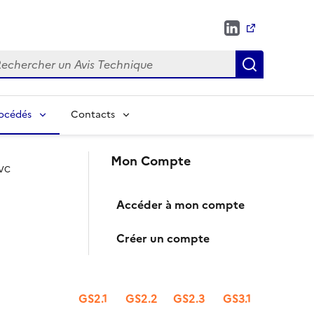
chercher
Recherch
rocédés
Contacts
Mon Compte
PVC
Accéder à mon compte
Créer un compte
GS2.1
GS2.2
GS2.3
GS3.1