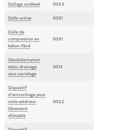
Dallage surélevé
GS3.3
Dalle active
GS3.1
Dalle de
compression en
GS3.1
béton fibré
Désolidarisation
et/ou drainage
GS13
sous carrelage
Dispositif
d'accrochage pour
voile extérieur
GS3.2
librement
dilatable
Dispositif