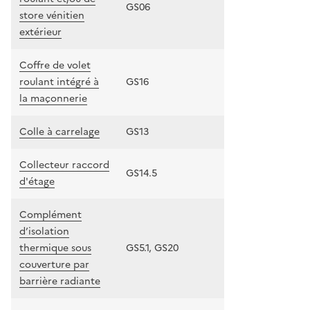
GS06
store vénitien
extérieur
Coffre de volet
roulant intégré à
GS16
la maçonnerie
Colle à carrelage
GS13
Collecteur raccord
GS14.5
d'étage
Complément
d’isolation
thermique sous
GS5.1, GS20
couverture par
barrière radiante