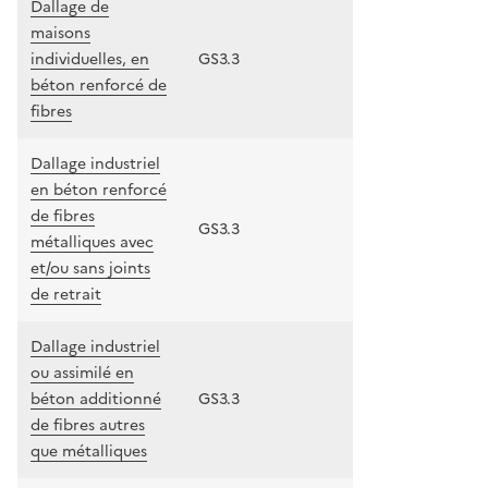
Dallage de
maisons
individuelles, en
GS3.3
béton renforcé de
fibres
Dallage industriel
en béton renforcé
de fibres
GS3.3
métalliques avec
et/ou sans joints
de retrait
Dallage industriel
ou assimilé en
béton additionné
GS3.3
de fibres autres
que métalliques