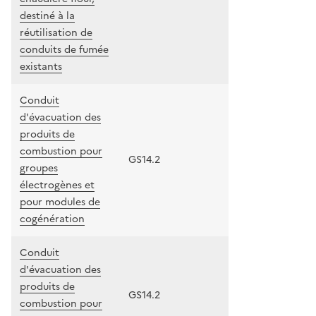
destiné à la
réutilisation de
conduits de fumée
existants
Conduit
d'évacuation des
produits de
combustion pour
GS14.2
groupes
électrogènes et
pour modules de
cogénération
Conduit
d'évacuation des
produits de
GS14.2
combustion pour