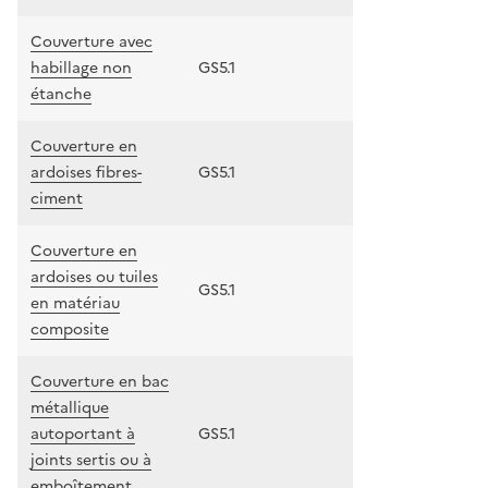
Couverture avec
habillage non
GS5.1
étanche
Couverture en
ardoises fibres-
GS5.1
ciment
Couverture en
ardoises ou tuiles
GS5.1
en matériau
composite
Couverture en bac
métallique
autoportant à
GS5.1
joints sertis ou à
emboîtement