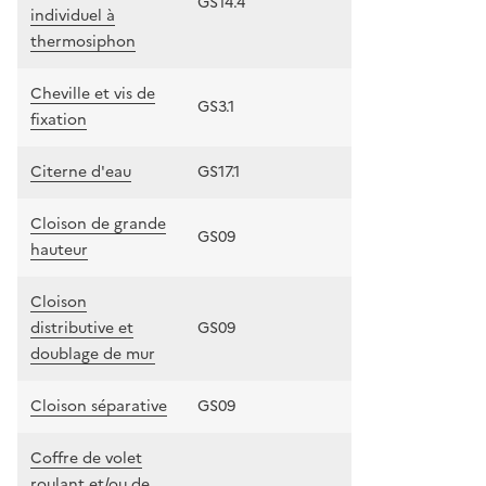
GS14.4
individuel à
thermosiphon
Cheville et vis de
GS3.1
fixation
Citerne d'eau
GS17.1
Cloison de grande
GS09
hauteur
Cloison
distributive et
GS09
doublage de mur
Cloison séparative
GS09
Coffre de volet
roulant et/ou de