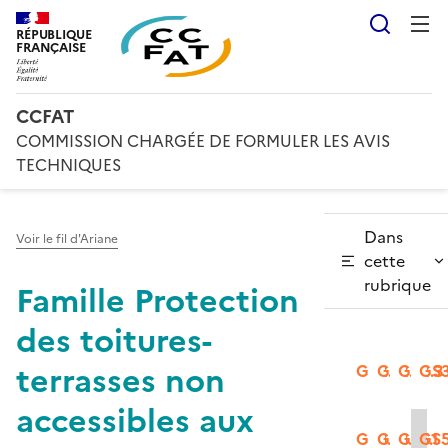
Reche
RÉPUBLIQUE
FRANÇAISE
CCFAT
COMMISSION CHARGÉE DE FORMULER LES AVIS
TECHNIQUES
Dans
Voir le fil d'Ariane
cette
rubrique
Famille Protection
des toitures-
terrasses non
GS2.1
GS2.2
GS2.3
GS3
accessibles aux
GS3.2
GS3.3
GS5.1
GS5