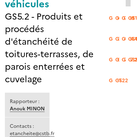
véhicules
GS5.2 - Produits et
GS06
GS07
GS09
GS
procédés
d'étanchéité de
GS13
GS14.2
GS14.
GS1
toitures-terrasses, de
GS16
GS17.1
GS17.
GS
parois enterrées et
cuvelage
GS21
GS22
Rapporteur :
Anouk MINON
Contacts :
etancheite@cstb.fr