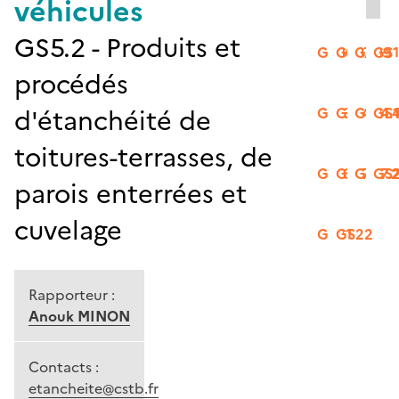
véhicules
GS5.2 - Produits et
GS06
GS07
GS09
GS
procédés
d'étanchéité de
GS13
GS14.2
GS14.
GS1
toitures-terrasses, de
GS16
GS17.1
GS17.
GS
parois enterrées et
cuvelage
GS21
GS22
Rapporteur :
Anouk MINON
Contacts :
etancheite@cstb.fr