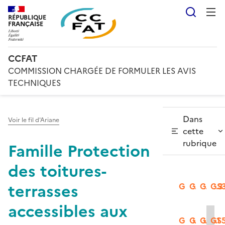
Reche
RÉPUBLIQUE
FRANÇAISE
CCFAT
COMMISSION CHARGÉE DE FORMULER LES AVIS
TECHNIQUES
Dans
Voir le fil d'Ariane
cette
rubrique
Famille Protection
des toitures-
terrasses
GS2.1
GS2.2
GS2.3
GS3
accessibles aux
GS3.2
GS3.3
GS5.1
GS5