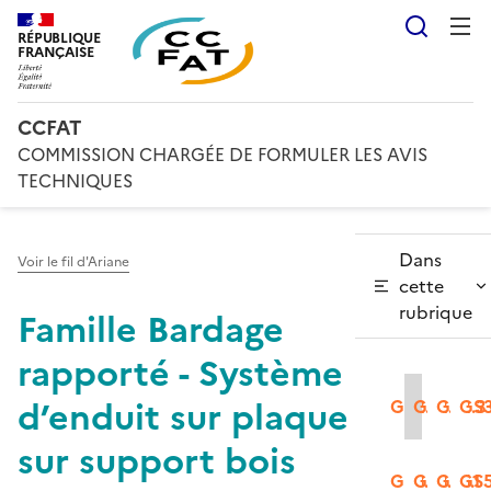
Reche
RÉPUBLIQUE
FRANÇAISE
CCFAT
COMMISSION CHARGÉE DE FORMULER LES AVIS
TECHNIQUES
Dans
Voir le fil d'Ariane
cette
rubrique
Famille Bardage
rapporté - Système
d’enduit sur plaque
GS2.1
GS2.2
GS2.3
GS3
sur support bois
GS3.2
GS3.3
GS5.1
GS5