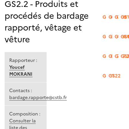
GS2.2 - Produits et
procédés de bardage
GS06
GS07
GS09
GS
rapporté, vêtage et
vêture
GS13
GS14.2
GS14.
GS1
GS16
GS17.1
GS17.
GS
Rapporteur :
Youcef
MOKRANI
GS21
GS22
Contacts :
bardage.rapporte@cstb.fr
Composition :
Consulter la
liste des