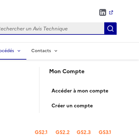
chercher
Recherch
rocédés
Contacts
Mon Compte
Accéder à mon compte
e
Créer un compte
GS2.1
GS2.2
GS2.3
GS3.1