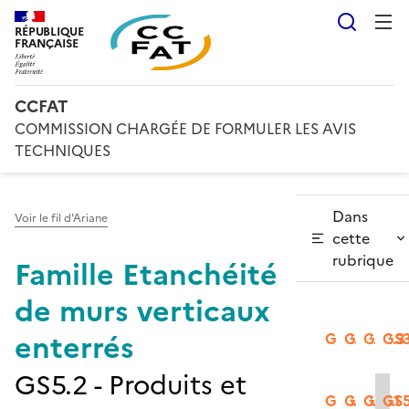
Reche
RÉPUBLIQUE
FRANÇAISE
CCFAT
COMMISSION CHARGÉE DE FORMULER LES AVIS
TECHNIQUES
Dans
Voir le fil d'Ariane
cette
rubrique
Famille Etanchéité
de murs verticaux
enterrés
GS2.1
GS2.2
GS2.3
GS3
GS5.2 - Produits et
GS3.2
GS3.3
GS5.1
GS5