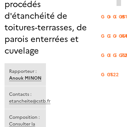
procédés
d'étanchéité de
GS06
GS07
GS09
GS
toitures-terrasses, de
GS13
GS14.2
GS14.
GS1
parois enterrées et
cuvelage
GS16
GS17.1
GS17.
GS
Rapporteur :
GS21
GS22
Anouk MINON
Contacts :
etancheite@cstb.fr
Composition :
Consulter la