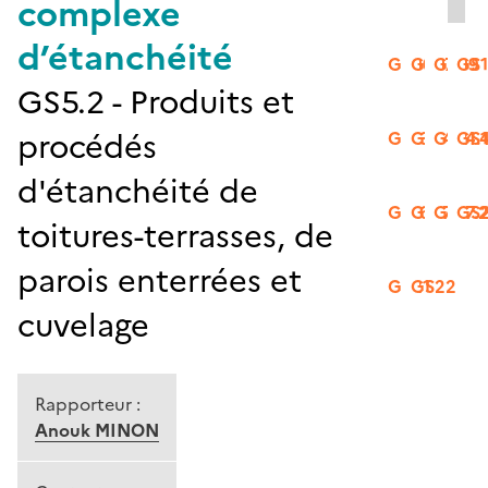
complexe
d’étanchéité
GS06
GS07
GS09
GS
GS5.2 - Produits et
procédés
GS13
GS14.2
GS14.
GS1
d'étanchéité de
GS16
GS17.1
GS17.
GS
toitures-terrasses, de
parois enterrées et
GS21
GS22
cuvelage
Rapporteur :
Anouk MINON