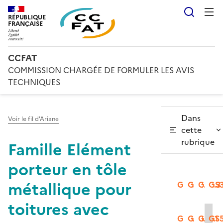
Reche
RÉPUBLIQUE
FRANÇAISE
CCFAT
COMMISSION CHARGÉE DE FORMULER LES AVIS
TECHNIQUES
Dans
Voir le fil d'Ariane
cette
rubrique
Famille Elément
porteur en tôle
métallique pour
GS2.1
GS2.2
GS2.3
GS3
toitures avec
GS3.2
GS3.3
GS5.1
GS5