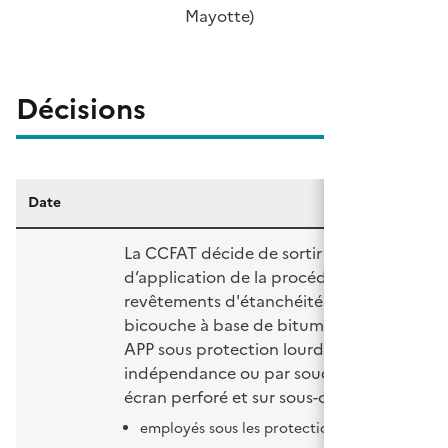
Mayotte)
Décisions
Date
La CCFAT décide de sortir du domaine
d’application de la procédure l’utilisation
revêtements d'étanchéité de toitures
bicouche à base de bitume modifié SBS et
APP sous protection lourde, posés en
indépendance ou par soudage (y compris 
écran perforé et sur sous-couche clouée)
employés sous les protections lourdes suivant