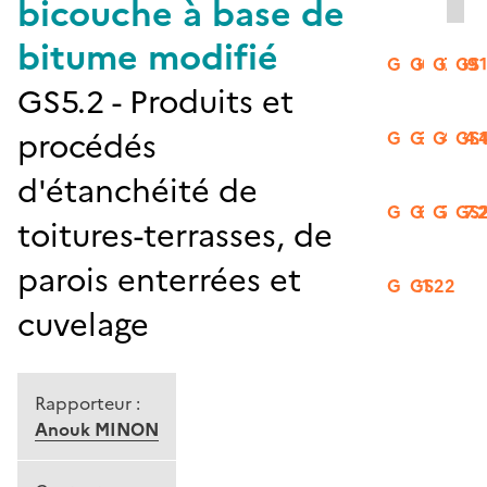
bicouche à base de
bitume modifié
GS06
GS07
GS09
GS
GS5.2 - Produits et
procédés
GS13
GS14.2
GS14.
GS1
d'étanchéité de
GS16
GS17.1
GS17.
GS
toitures-terrasses, de
parois enterrées et
GS21
GS22
cuvelage
Rapporteur :
Anouk MINON