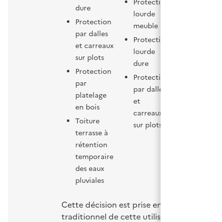
Protection
dure
Protectio
lourde
lourde du
Protection
meuble
par dalles
Protectio
Protection
et carreaux
par dalle
lourde
sur plots
bois ou e
dure
béton sur
Protection
Protection
plots
par
par dalles
(uniquem
platelage
et
Réunion 
en bois
carreaux
Mayotte)
Toiture
sur plots
terrasse à
rétention
temporaire
des eaux
pluviales
Cette décision est prise en raison du cara
traditionnel de cette utilisation. En