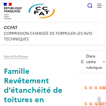
Reche
RÉPUBLIQUE
FRANÇAISE
CCFAT
COMMISSION CHARGÉE DE FORMULER LES AVIS
TECHNIQUES
Dans
Voir le fil d'Ariane
cette
rubrique
Famille
Revêtement
d'étanchéité de
GS2.1
GS2.2
GS2.3
GS3
toitures en
GS3.2
GS3.3
GS5.1
GS5