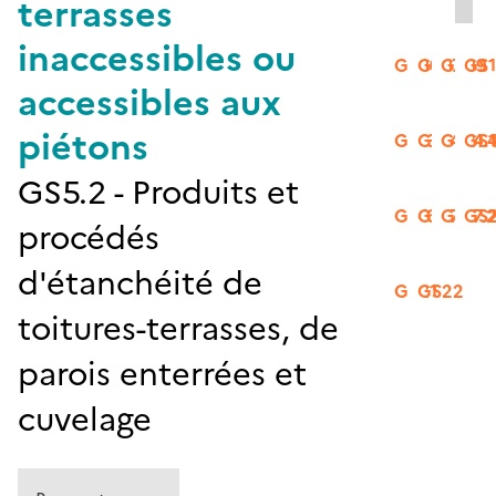
terrasses
inaccessibles ou
GS06
GS07
GS09
GS
accessibles aux
piétons
GS13
GS14.2
GS14.
GS1
GS5.2 - Produits et
GS16
GS17.1
GS17.
GS
procédés
d'étanchéité de
GS21
GS22
toitures-terrasses, de
parois enterrées et
cuvelage