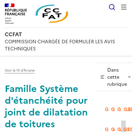
Reche
RÉPUBLIQUE
FRANÇAISE
CCFAT
COMMISSION CHARGÉE DE FORMULER LES AVIS
TECHNIQUES
Dans
Voir le fil d'Ariane
cette
rubrique
Famille Système
d'étanchéité pour
joint de dilatation
GS2.1
GS2.2
GS2.3
GS3
de toitures
GS3.2
GS3.3
GS5.1
GS5