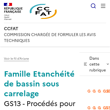
Reche
RÉPUBLIQUE
FRANÇAISE
CCFAT
COMMISSION CHARGÉE DE FORMULER LES AVIS
TECHNIQUES
Dans
Voir le fil d'Ariane
cette
rubrique
Famille Etanchéité
de bassin sous
carrelage
GS2.1
GS2.2
GS2.3
GS3
GS13 - Procédés pour
GS3.2
GS3.3
GS5.1
GS5