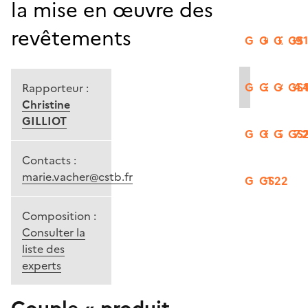
la mise en œuvre des
revêtements
GS06
GS07
GS09
GS
GS13
GS14.2
GS14.
GS1
Rapporteur :
Christine
GILLIOT
GS16
GS17.1
GS17.
GS
Contacts :
marie.vacher@cstb.fr
GS21
GS22
Composition :
Consulter la
liste des
experts
Couple « produit-