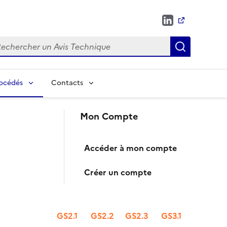
chercher
Recherch
rocédés
Contacts
Mon Compte
Accéder à mon compte
Créer un compte
GS2.1
GS2.2
GS2.3
GS3.1