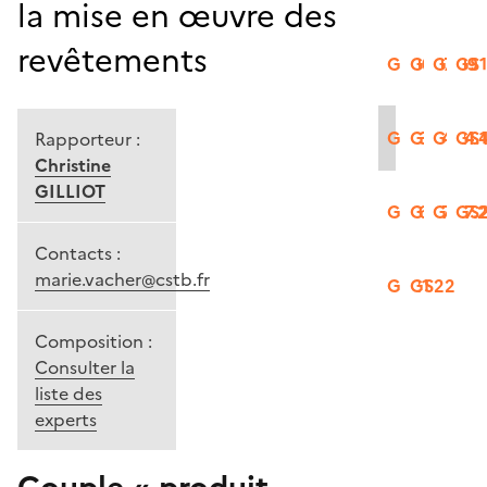
la mise en œuvre des
revêtements
GS06
GS07
GS09
GS
GS13
GS14.2
GS14.
GS1
Rapporteur :
Christine
GILLIOT
GS16
GS17.1
GS17.
GS
Contacts :
marie.vacher@cstb.fr
GS21
GS22
Composition :
Consulter la
liste des
experts
Couple « produit-