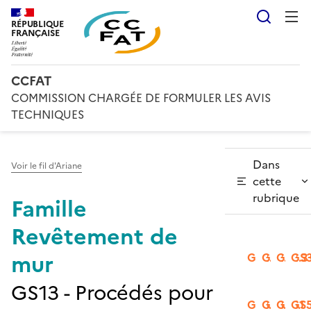
Reche
RÉPUBLIQUE
FRANÇAISE
CCFAT
COMMISSION CHARGÉE DE FORMULER LES AVIS
TECHNIQUES
Dans
Voir le fil d'Ariane
cette
rubrique
Famille
Revêtement de
mur
GS2.1
GS2.2
GS2.3
GS3
GS13 - Procédés pour
GS3.2
GS3.3
GS5.1
GS5