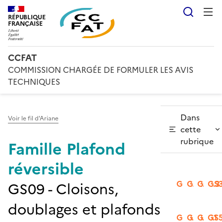
Reche
RÉPUBLIQUE
FRANÇAISE
CCFAT
COMMISSION CHARGÉE DE FORMULER LES AVIS
TECHNIQUES
Dans
Voir le fil d'Ariane
cette
rubrique
Famille Plafond
réversible
GS2.1
GS2.2
GS2.3
GS3
GS09 - Cloisons,
doublages et plafonds
GS3.2
GS3.3
GS5.1
GS5