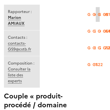
Rapporteur :
GS06
GS07
GS09
GS
Marion
AMIAUX
GS13
GS14.2
GS14.
GS1
Contacts :
contacts-
GS16
GS17.1
GS17.
GS
GS9@cstb.fr
Composition :
GS21
GS22
Consulter la
liste des
experts
Couple « produit-
procédé / domaine