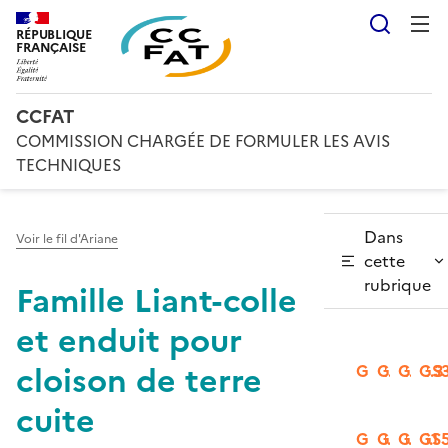
Reche
RÉPUBLIQUE
FRANÇAISE
CCFAT
COMMISSION CHARGÉE DE FORMULER LES AVIS
TECHNIQUES
Dans
Voir le fil d'Ariane
cette
rubrique
Famille Liant-colle
et enduit pour
cloison de terre
GS2.1
GS2.2
GS2.3
GS3
cuite
GS3.2
GS3.3
GS5.1
GS5