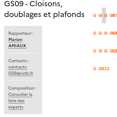
GS09 - Cloisons,
doublages et plafonds
GS06
GS07
GS09
GS
Rapporteur :
GS13
GS14.2
GS14.
GS1
Marion
AMIAUX
GS16
GS17.1
GS17.
GS
Contacts :
contacts-
GS21
GS22
GS9@cstb.fr
Composition :
Consulter la
liste des
experts