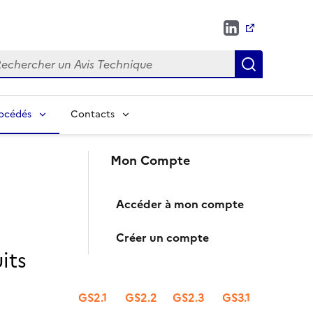
chercher
Recherch
rocédés
Contacts
Mon Compte
Accéder à mon compte
Créer un compte
its
GS2.1
GS2.2
GS2.3
GS3.1