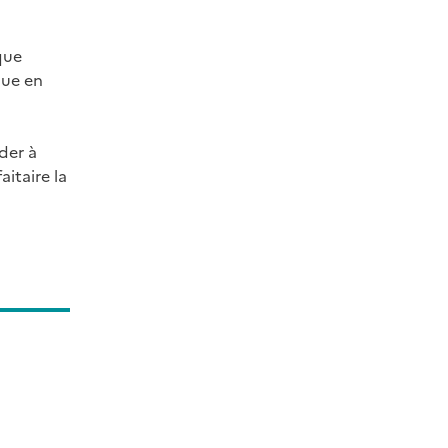
que
que en
ider à
itaire la