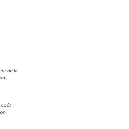
eur de la
on.
u coût
ion