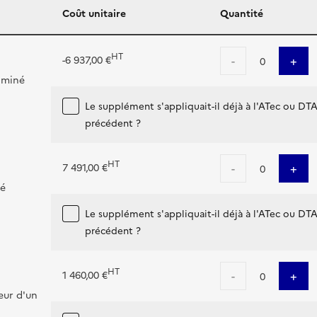
Coût unitaire
Quantité
HT
-
+
-6 937,00 €
0
aminé
Le supplément s'appliquait-il déjà à l'ATec ou DT
précédent ?
HT
-
+
7 491,00 €
0
sé
Le supplément s'appliquait-il déjà à l'ATec ou DT
précédent ?
HT
-
+
1 460,00 €
0
eur d'un