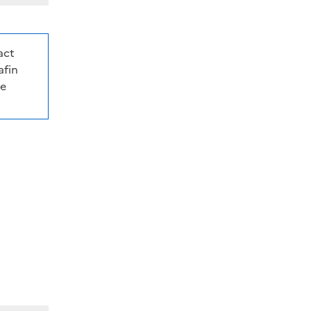
act
afin
de