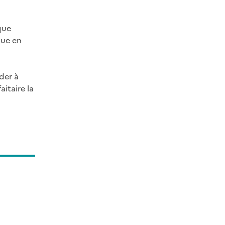
que
que en
ider à
itaire la