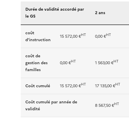
Durée de validité accordé par
2 ans
le GS
coût
HT
HT
15 572,00 €
0,00 €
d'instruction
coût de
HT
HT
gestion des
0,00 €
1 563,00 €
familles
HT
HT
Coût cumulé
15 572,00 €
17 135,00 €
Coût cumulé par année de
HT
8 567,50 €
validité