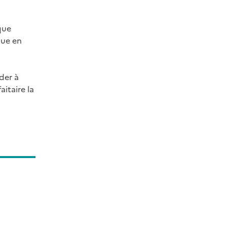
que
que en
ider à
itaire la