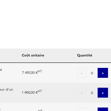
Coût unitaire
Quantité
sé
HT
-
+
7 491,00 €
0
eur d'un
HT
-
+
1 460,00 €
0
e