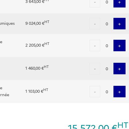
HT
-
+
3 643,00 €
0
HT
-
+
ismiques
9 024,00 €
0
de
HT
-
+
2 205,00 €
0
HT
-
+
1 460,00 €
0
de
HT
-
+
1 103,00 €
0
urnée
HT
15 572,00 €