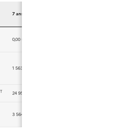
7 ans
HT
0,00 €
HT
1 563,00 €
T
HT
24 950,00 €
HT
3 564,29 €