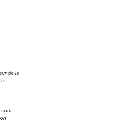
eur de la
on.
u coût
ion