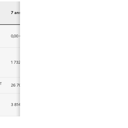
7 ans
HT
0,00 €
HT
1 732,00 €
T
HT
26 701,00 €
HT
3 814,43 €