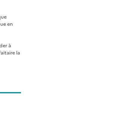
que
que en
ider à
itaire la