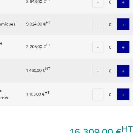
HT
-
+
3 643,00 €
0
HT
-
+
ismiques
9 024,00 €
0
de
HT
-
+
2 205,00 €
0
HT
-
+
1 460,00 €
0
de
HT
-
+
1 103,00 €
0
urnée
HT
16 309,00 €