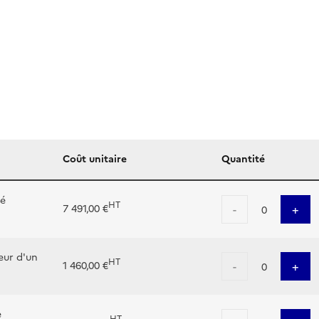
Coût unitaire
Quantité
sé
HT
-
+
7 491,00 €
0
eur d'un
HT
-
+
1 460,00 €
0
e