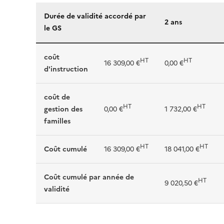
Durée de validité accordé par
2 ans
le GS
coût
HT
HT
16 309,00 €
0,00 €
d'instruction
coût de
HT
HT
gestion des
0,00 €
1 732,00 €
familles
HT
HT
Coût cumulé
16 309,00 €
18 041,00 €
Coût cumulé par année de
HT
9 020,50 €
validité