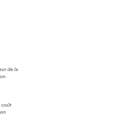
eur de la
on.
u coût
ion