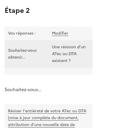
Étape 2
Vos réponses :
Modifier
Une révision d'un
Souhaitez-vous
ATec ou DTA
obtenir...
existant ?
Souhaitez-vous...
Réviser l'entièreté de votre ATec ou DTA
(mise à jour complète du document,
attribution d'une nouvelle date de